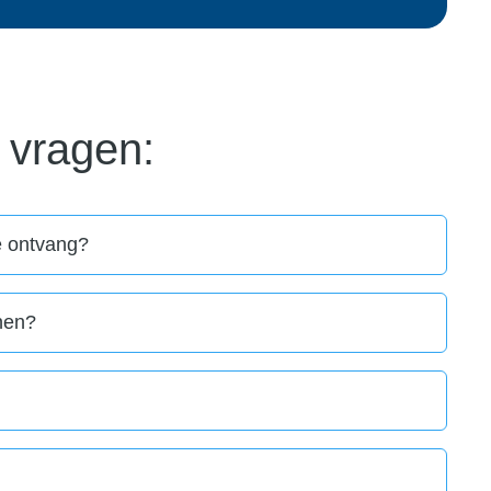
 vragen:
e ontvang?
jnen?