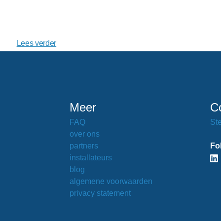
Lees verder
Meer
C
FAQ
Ste
over ons
partners
Fo
installateurs
blog
algemene voorwaarden
privacy statement