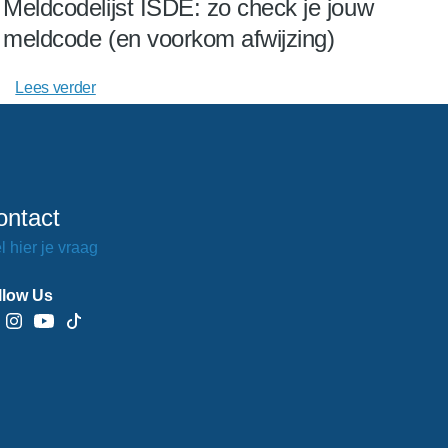
Meldcodelijst ISDE: zo check je jouw
meldcode (en voorkom afwijzing)
Lees verder
ontact
l hier je vraag
llow Us