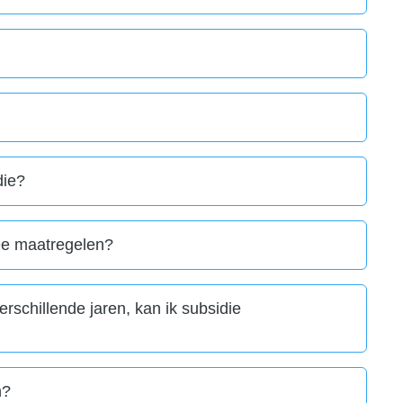
die?
ee maatregelen?
rschillende jaren, kan ik subsidie
n?