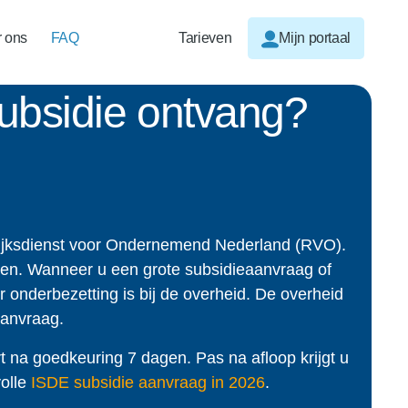
 ons
FAQ
Tarieven
Mijn portaal
subsidie ontvang?
Rijksdienst voor Ondernemend Nederland (RVO).
uren. Wanneer u een grote subsidieaanvraag of
 onderbezetting is bij de overheid. De overheid
aanvraag.
t na goedkeuring 7 dagen. Pas na afloop krijgt u
volle
ISDE subsidie aanvraag in 2026
.