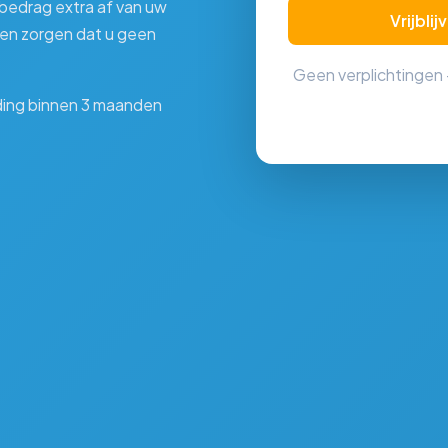
sbedrag extra af van uw
Vrijbl
O en zorgen dat u geen
Geen verplichtingen
lding binnen 3 maanden