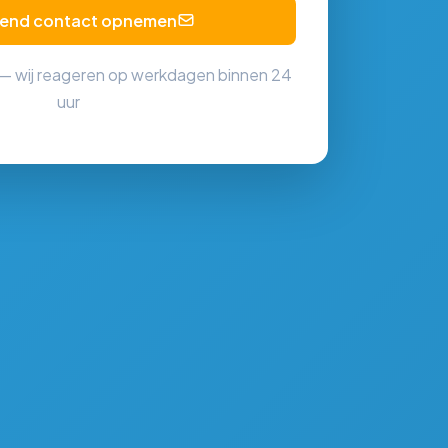
ijvend contact opnemen
 — wij reageren op werkdagen binnen 24
uur