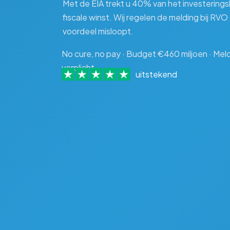
Met de EIA trekt u 40% van het investering
fiscale winst. Wij regelen de melding bij RV
voordeel misloopt.
No cure, no pay · Budget €460 miljoen · Me
verplicht
uitstekend