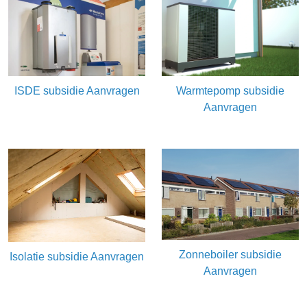
ISDE subsidie Aanvragen
Warmtepomp subsidie
Aanvragen
Zonneboiler subsidie
Isolatie subsidie Aanvragen
Aanvragen