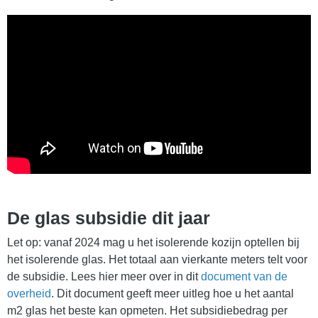
De glas subsidie dit jaar
Let op: vanaf 2024 mag u het isolerende kozijn optellen bij
het isolerende glas. Het totaal aan vierkante meters telt voor
de subsidie. Lees hier meer over in dit
document van de
overheid
. Dit document geeft meer uitleg hoe u het aantal
m2 glas het beste kan opmeten. Het subsidiebedrag per