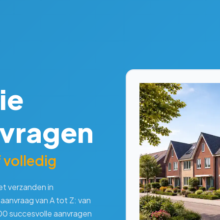
ie
nvragen
 volledig
et verzanden in
eaanvraag van A tot Z: van
000 succesvolle aanvragen