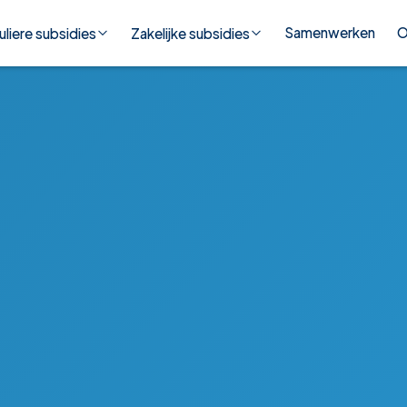
Samenwerken
O
uliere subsidies
Zakelijke subsidies