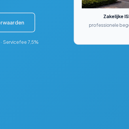
Zakelijke I
rwaarden
professionele begel
 · Servicefee 7,5%