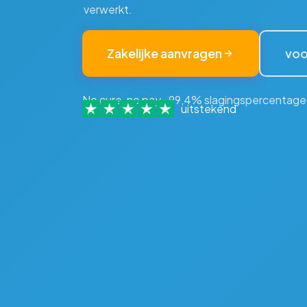
verwerkt.
Zakelijke aanvragen
voo
No cure, no pay · 99,4% slagingspercentage
uitstekend