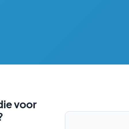
die voor
?