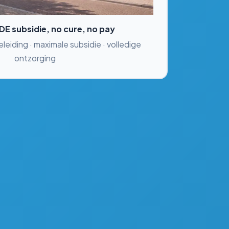
SDE subsidie, no cure, no pay
eiding · maximale subsidie · volledige
ontzorging