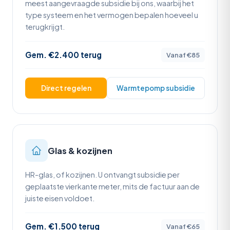
meest aangevraagde subsidie bij ons, waarbij het
type systeem en het vermogen bepalen hoeveel u
terugkrijgt.
Gem. €2.400 terug
Vanaf €85
Direct regelen
Warmtepomp subsidie
Glas & kozijnen
HR-glas, of kozijnen. U ontvangt subsidie per
geplaatste vierkante meter, mits de factuur aan de
juiste eisen voldoet.
Gem. €1.500 terug
Vanaf €65