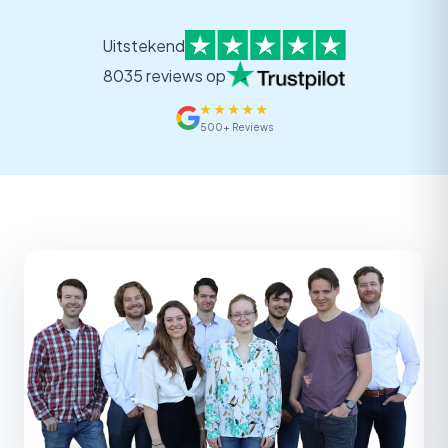
Uitstekend
8035 reviews op
★
★
★
★
★
500+ Reviews