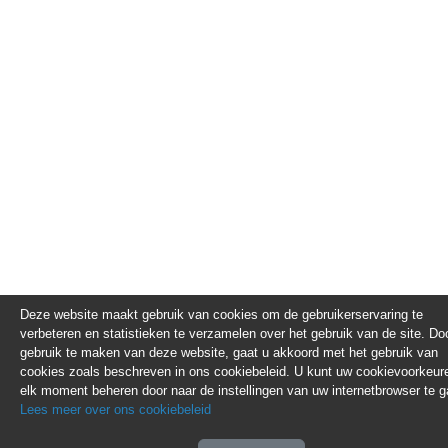
Deze website maakt gebruik van cookies om de gebruikerservaring te
verbeteren en statistieken te verzamelen over het gebruik van de site. Do
gebruik te maken van deze website, gaat u akkoord met het gebruik van
cookies zoals beschreven in ons cookiebeleid. U kunt uw cookievoorkeur
elk moment beheren door naar de instellingen van uw internetbrowser te g
Lees meer over ons cookiebeleid