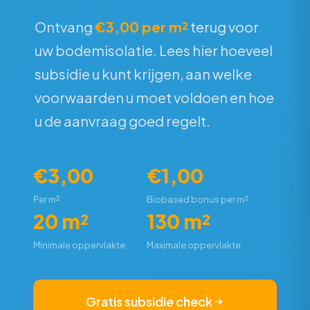
Ontvang
€3,00 per m²
terug voor
uw bodemisolatie. Lees hier hoeveel
subsidie u kunt krijgen, aan welke
voorwaarden u moet voldoen en hoe
u de aanvraag goed regelt.
€3,00
€1,00
Per m²
Biobased bonus per m²
20 m²
130 m²
Minimale oppervlakte
Maximale oppervlakte
Gratis subsidie check