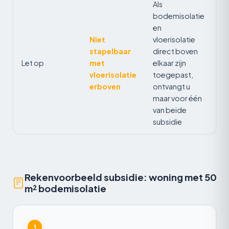
Als
bodemisolatie
en
Niet
vloerisolatie
stapelbaar
direct boven
Let op
met
elkaar zijn
vloerisolatie
toegepast,
erboven
ontvangt u
maar voor één
van beide
subsidie
Rekenvoorbeeld subsidie: woning met 50
m² bodemisolatie
1