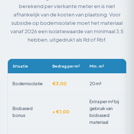
berekend per vierkante meter en is niet
afhankelijk van de kosten van plaatsing. Voor
subsidie op bodemisolatie moet het materiaal
vanaf 2026 een isolatiewaarde van minimaal 3,5
hebben, uitgedrukt als Rd of Rbf.
Situatie
Bedrag per m²
Min. m²
Ma
Bodemisolatie
€3,00
20 m²
13
Extra per m² bij
Biobased
gebruik van
+ €1,00
bonus
biobased
materiaal