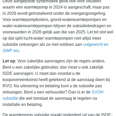
Deze aangepaste systematiek geldt ook voor situaties
waarin een warmtepomp in 2024 is aangeschaft, maar pas
in 2026 wordt geïnstalleerd onder de overgangsregeling.
Voor warmtepompboilers, grond-waterwarmtepompen en
water-waterwarmtepompen blijven de subsidiebedragen en
voorwaarden in 2026 gelijk aan die van 2025. Let tot slot wel
op dat split lucht-water warmtepompen niet altijd meer
subsidie ontvangen als ze niet voldoen aan
vulgewicht en
GWP eis
.
Let op:
Voor zakelijke aanvragers zijn de regels anders.
Bent u een zakelijke gebruiker, dan moet u ook zakelijk
ISDE aanvragen. U moet dan voordat u de
koopovereenkomst heeft getekend al de aanvraag doen bij
RVO. Na uitvoering en betaling kunt u de subsidie pas
ontvangen. Bent u een verhuurder? Dan is er de
SVOH
subsidie
die wel toestaat de aanvraag te regelen na
installatie en betaling.
De warmtepomp subsidie maakt onderdeel uit van de ISDE-