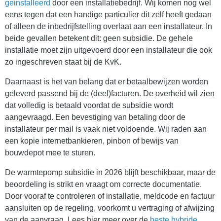
geinstalleerd
door een installatiebedrijf. Wij komen nog wel
eens tegen dat een handige particulier dit zelf heeft gedaan
of alleen de inbedrijfstelling overlaat aan een installateur. In
beide gevallen betekent dit: geen subsidie. De gehele
installatie moet zijn uitgevoerd door een installateur die ook
zo ingeschreven staat bij de KvK.
Daarnaast is het van belang dat er betaalbewijzen worden
geleverd passend bij de (deel)facturen. De overheid wil zien
dat volledig is betaald voordat de subsidie wordt
aangevraagd. Een bevestiging van betaling door de
installateur per mail is vaak niet voldoende. Wij raden aan
een kopie internetbankieren, pinbon of bewijs van
bouwdepot mee te sturen.
De warmtepomp subsidie in 2026 blijft beschikbaar, maar de
beoordeling is strikt en vraagt om correcte documentatie.
Door vooraf te controleren of installatie, meldcode en factuur
aansluiten op de regeling, voorkomt u vertraging of afwijzing
van de aanvraag. Lees hier meer over de
beste hybride