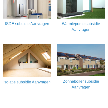
ISDE subsidie Aanvragen
Warmtepomp subsidie
Aanvragen
Zonneboiler subsidie
Isolatie subsidie Aanvragen
Aanvragen