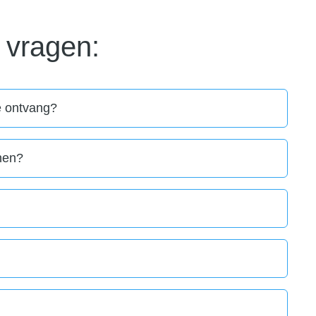
 vragen:
e ontvang?
jnen?