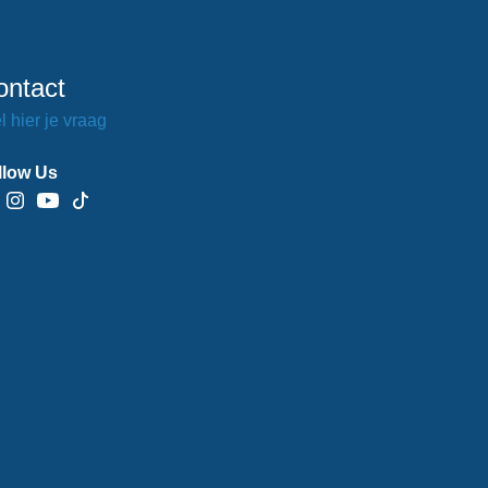
ontact
l hier je vraag
llow Us