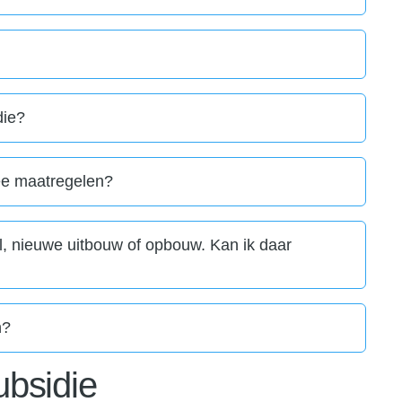
die?
ee maatregelen?
l, nieuwe uitbouw of opbouw. Kan ik daar
n?
ubsidie