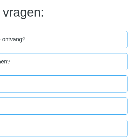
 vragen:
e ontvang?
jnen?