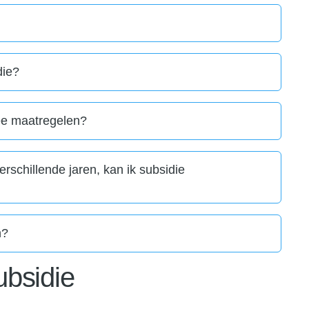
die?
ee maatregelen?
rschillende jaren, kan ik subsidie
n?
ubsidie