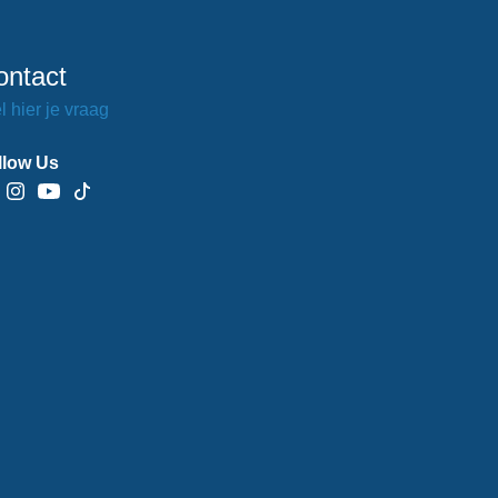
ontact
l hier je vraag
llow Us