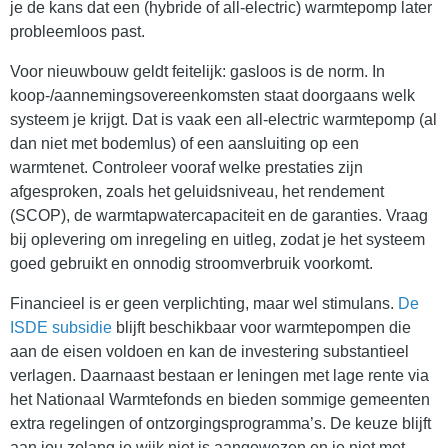
je de kans dat een (hybride of all-electric) warmtepomp later
probleemloos past.
Voor nieuwbouw geldt feitelijk: gasloos is de norm. In
koop-/aannemingsovereenkomsten staat doorgaans welk
systeem je krijgt. Dat is vaak een all-electric warmtepomp (al
dan niet met bodemlus) of een aansluiting op een
warmtenet. Controleer vooraf welke prestaties zijn
afgesproken, zoals het geluidsniveau, het rendement
(SCOP), de warmtapwatercapaciteit en de garanties. Vraag
bij oplevering om inregeling en uitleg, zodat je het systeem
goed gebruikt en onnodig stroomverbruik voorkomt.
Financieel is er geen verplichting, maar wel stimulans.
De
ISDE subsidie
blijft beschikbaar voor warmtepompen die
aan de eisen voldoen en kan de investering substantieel
verlagen. Daarnaast bestaan er leningen met lage rente via
het Nationaal Warmtefonds en bieden sommige gemeenten
extra regelingen of ontzorgingsprogramma’s. De keuze blijft
aan jou zolang je wijk niet is aangewezen en je niet met