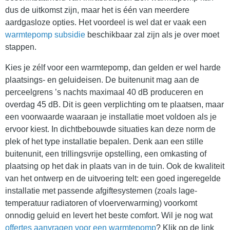
dus de uitkomst zijn, maar het is één van meerdere
aardgasloze opties. Het voordeel is wel dat er vaak een
warmtepomp subsidie
beschikbaar zal zijn als je over moet
stappen.
Kies je zélf voor een warmtepomp, dan gelden er wel harde
plaatsings- en geluideisen. De buitenunit mag aan de
perceelgrens ’s nachts maximaal 40 dB produceren en
overdag 45 dB. Dit is geen verplichting om te plaatsen, maar
een voorwaarde waaraan je installatie moet voldoen als je
ervoor kiest. In dichtbebouwde situaties kan deze norm de
plek of het type installatie bepalen. Denk aan een stille
buitenunit, een trillingsvrije opstelling, een omkasting of
plaatsing op het dak in plaats van in de tuin. Ook de kwaliteit
van het ontwerp en de uitvoering telt: een goed ingeregelde
installatie met passende afgiftesystemen (zoals lage-
temperatuur radiatoren of vloerverwarming) voorkomt
onnodig geluid en levert het beste comfort. Wil je nog wat
offertes aanvragen voor een warmtepomp
? Klik op de link