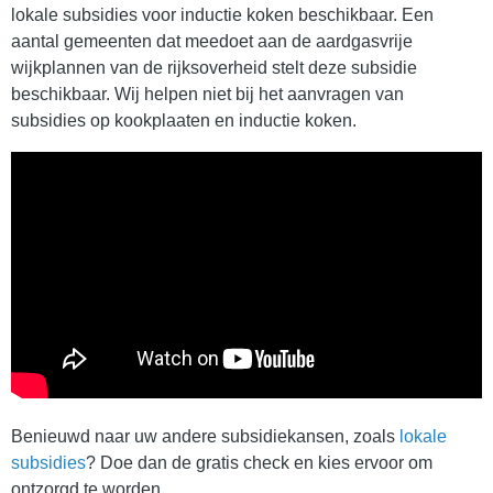
lokale subsidies voor inductie koken beschikbaar. Een
aantal gemeenten dat meedoet aan de aardgasvrije
wijkplannen van de rijksoverheid stelt deze subsidie
beschikbaar. Wij helpen niet bij het aanvragen van
subsidies op kookplaaten en inductie koken.
Benieuwd naar uw andere subsidiekansen, zoals
lokale
subsidies
? Doe dan de gratis check en kies ervoor om
ontzorgd te worden.