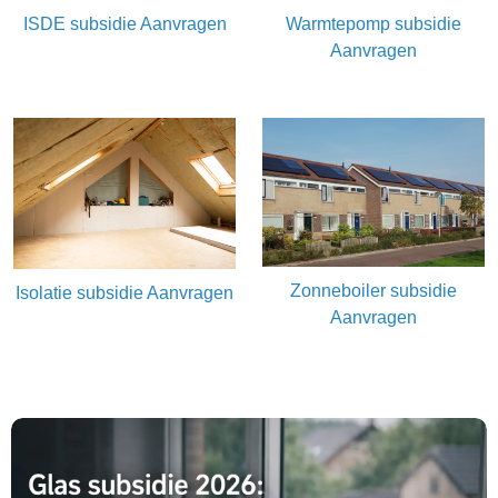
ISDE subsidie Aanvragen
Warmtepomp subsidie
Aanvragen
Zonneboiler subsidie
Isolatie subsidie Aanvragen
Aanvragen