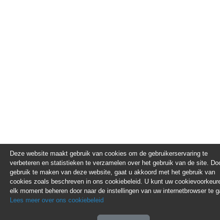
Deze website maakt gebruik van cookies om de gebruikerservaring te
verbeteren en statistieken te verzamelen over het gebruik van de site. Do
gebruik te maken van deze website, gaat u akkoord met het gebruik van
cookies zoals beschreven in ons cookiebeleid. U kunt uw cookievoorkeur
elk moment beheren door naar de instellingen van uw internetbrowser te g
Lees meer over ons cookiebeleid