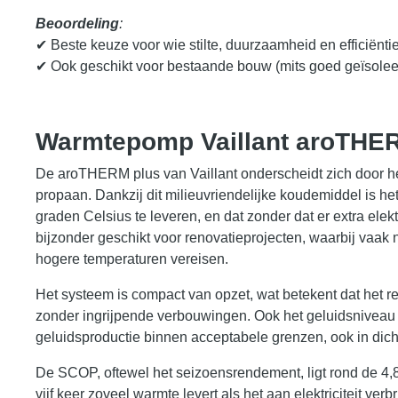
Beoordeling
:
✔ Beste keuze voor wie stilte, duurzaamheid en effici
ënti
✔ Ook geschikt voor bestaande bouw (mits goed ge
ïsolee
Warmtepomp Vaillant aroTHE
De aroTHERM plus van Vaillant onderscheidt zich door he
propaan. Dankzij dit milieuvriendelijke koudemiddel is h
graden Celsius te leveren, en dat zonder dat er extra ele
bijzonder geschikt voor renovatieprojecten, waarbij vaak
hogere temperaturen vereisen.
Het systeem is compact van opzet, wat betekent dat het re
zonder ingrijpende verbouwingen. Ook het geluidsniveau is
geluidsproductie binnen acceptabele grenzen, ook in d
De SCOP, oftewel het seizoensrendement, ligt rond de 4,
vijf keer zoveel warmte levert als het aan elektriciteit ver