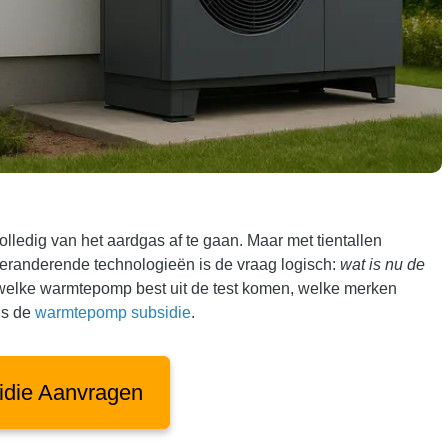
ledig van het aardgas af te gaan. Maar met tientallen
eranderende technologieën is de vraag logisch:
wat is nu de
 welke warmtepomp best uit de test komen, welke merken
ls de
warmtepomp subsidie
.
idie Aanvragen