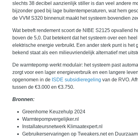
slechts 38 decibel aanzienlijk stiller is dan veel ander
bijzonder goed bij lage buitentemperaturen, wat hem ges
de VVM S320 binnenuit maakt het systeem bovendien zeer
Wat betreft rendement scoort de NIBE S2125 opvallend ho
boven de 5,0. Dat betekent dat het systeem over een heel
elektrische energie verbruikt. Een ander sterk punt is het
bekend staat als een milieuvriendelijk alternatief met ui
De warmtepomp werkt modulair: het systeem past automa
zorgt voor een lager energieverbruik en een langere leven
opgenomen in de
ISDE subsidieregeling
van de RVO. Afha
tussen de €3.000 en €3.750.
Bronnen:
Greenhome Keuzehulp 2024
Warmtepompvergelijker.nl
Installateursnetwerk Klimaatexpert.nl
Gebruikerservaringen op Tweakers.net en Duurzaamt