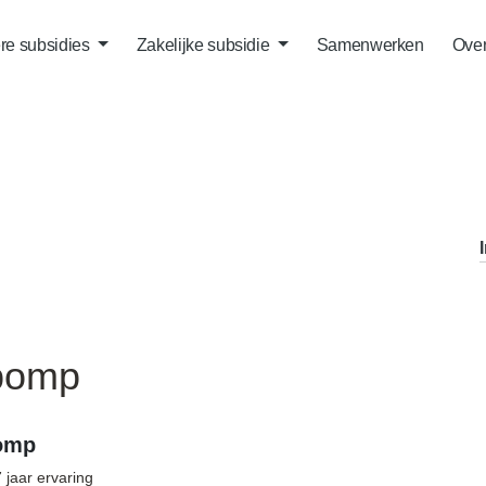
ere subsidies
Zakelijke subsidie
Samenwerken
Over
epomp
pomp
7 jaar ervaring