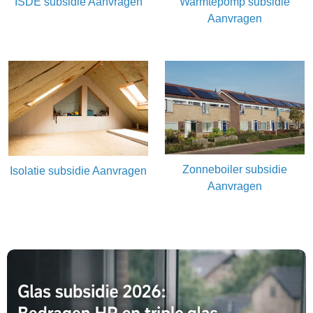
ISDE subsidie Aanvragen
Warmtepomp subsidie
Aanvragen
Zonneboiler subsidie
Isolatie subsidie Aanvragen
Aanvragen