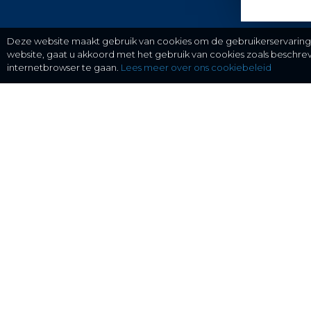
Deze website maakt gebruik van cookies om de gebruikerservaring t
website, gaat u akkoord met het gebruik van cookies zoals beschr
internetbrowser te gaan.
Lees meer over ons cookiebeleid
gratis checken, eenvoudig regelen.