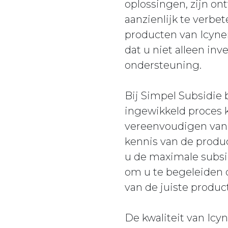
oplossingen, zijn on
aanzienlijk te verbe
producten van Icyne
dat u niet alleen in
ondersteuning.
Bij Simpel Subsidie
ingewikkeld proces k
vereenvoudigen van 
kennis van de produc
u de maximale subsid
om u te begeleiden d
van de juiste produc
De kwaliteit van Icy