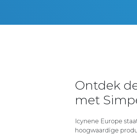
Ontdek de
met Simpe
Icynene Europe staa
hoogwaardige product