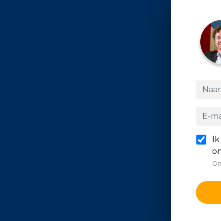
Ik
on
On