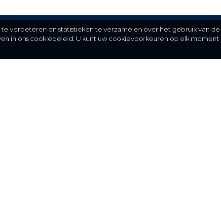
e verbeteren en statistieken te verzamelen over het gebruik van de
even in ons cookiebeleid. U kunt uw cookievoorkeuren op elk moment 
Meer
C
FAQ
St
over ons
partners
installateurs