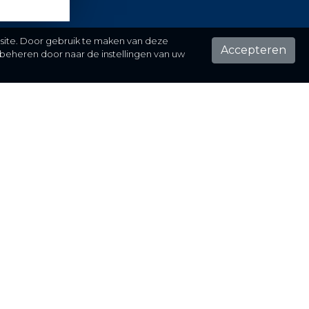
 site. Door gebruik te maken van deze
Accepteren
beheren door naar de instellingen van uw
ontact
el hier je vraag