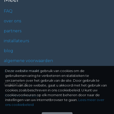
FAQ
over ons
partners
installateurs
blog
algemene voorwaarden
privacy statement
Deze website maakt gebruik van cookies om de
gebruikerservaring te verbeteren en statistieken te
verzamelen over het gebruik van de site. Door gebruik te
Contact
maken van deze website, gaat u akkoord met het gebruik van
cookies zoals beschreven in ons cookiebeleid. U kunt uw
cookievoorkeuren op elk moment beheren door naar de
Stel hier je vraag
instellingen van uw internetbrowser te gaan.
Lees meer over
ons cookiebeleid