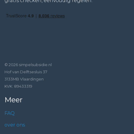
gratis checken, eenvoudig regelen.
© 2026 simpelsubsidie.nl
Hof van Delftsesluis 37
3133MB Vlaardingen
KVK: 89433319
Meer
FAQ
over ons