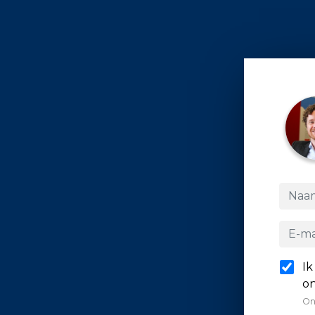
Ik
on
On