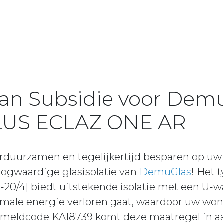
 van Subsidie voor Dem
US ECLAZ ONE AR
rduurzamen en tegelijkertijd besparen op uw
ogwaardige glasisolatie van
DemuGlas
! Het
0/4] biedt uitstekende isolatie met een U-waa
male energie verloren gaat, waardoor uw woni
t meldcode KA18739 komt deze maatregel in 