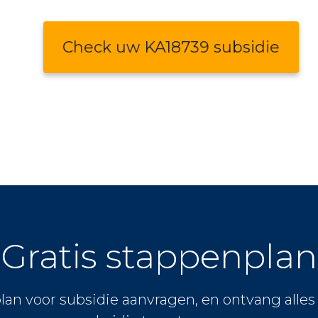
Check uw KA18739 subsidie
Gratis stappenplan
lan voor subsidie aanvragen, en ontvang alle