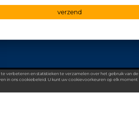
verzend
e verbeteren en statistieken te verzamelen over het gebruik van de
even in ons cookiebeleid. U kunt uw cookievoorkeuren op elk moment 
Meer
C