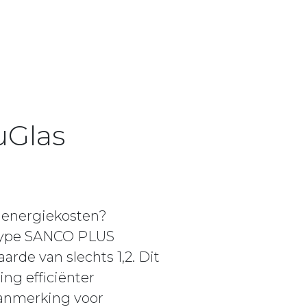
uGlas
 energiekosten?
 type SANCO PLUS
rde van slechts 1,2. Dit
ng efficiënter
aanmerking voor