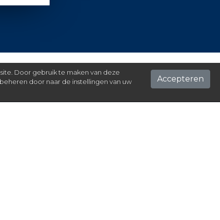
 site. Door gebruik te maken van deze
Accepteren
beheren door naar de instellingen van uw
ontact
el hier je vraag