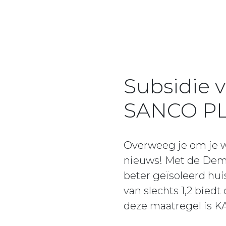
Subsidie 
SANCO P
Overweeg je om je 
nieuws! Met de Demu
beter geïsoleerd hui
van slechts 1,2 bied
deze maatregel is KA