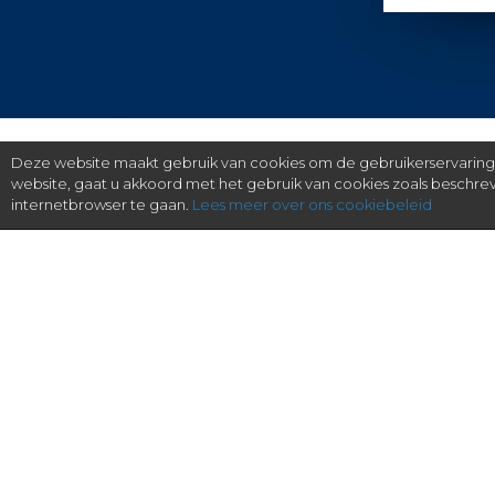
Deze website maakt gebruik van cookies om de gebruikerservaring t
website, gaat u akkoord met het gebruik van cookies zoals beschr
internetbrowser te gaan.
Lees meer over ons cookiebeleid
gratis checken, eenvoudig regelen.