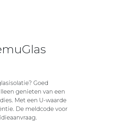
DemuGlas
asisolatie? Goed
lleen genieten van een
sidies. Met een U-waarde
iëntie. De meldcode voor
idieaanvraag.