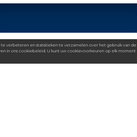
e verbeteren en statistieken te verzamelen over het gebruik van de
even in ons cookiebeleid. U kunt uw cookievoorkeuren op elk moment 
Meer
C
FAQ
St
over ons
partners
installateurs
blog