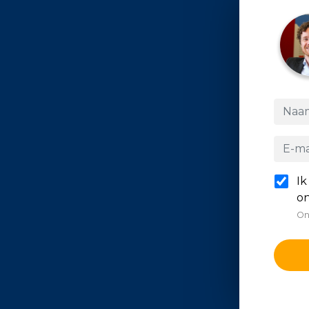
Ik
on
On