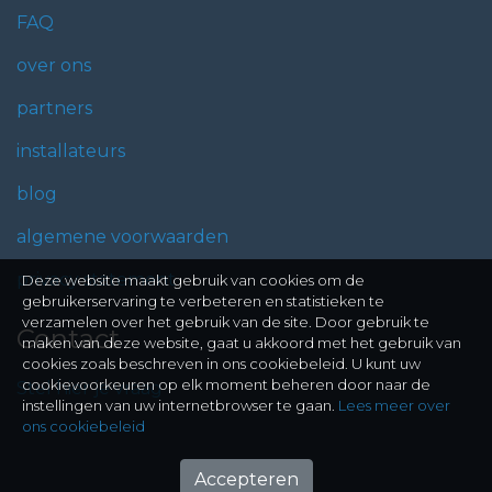
FAQ
over ons
partners
installateurs
blog
algemene voorwaarden
privacy statement
Deze website maakt gebruik van cookies om de
gebruikerservaring te verbeteren en statistieken te
verzamelen over het gebruik van de site. Door gebruik te
Contact
maken van deze website, gaat u akkoord met het gebruik van
cookies zoals beschreven in ons cookiebeleid. U kunt uw
cookievoorkeuren op elk moment beheren door naar de
Stel hier je vraag
instellingen van uw internetbrowser te gaan.
Lees meer over
ons cookiebeleid
Accepteren