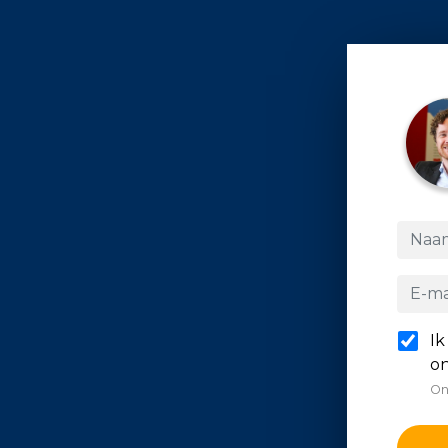
Ik
on
On