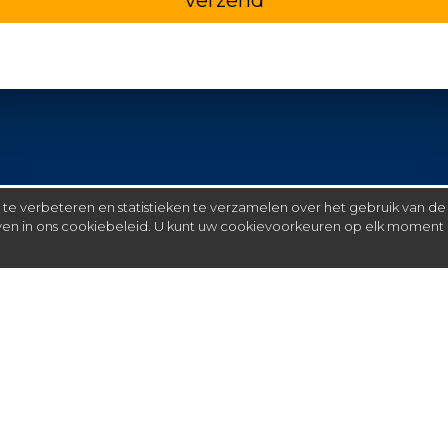
e verbeteren en statistieken te verzamelen over het gebruik van de
even in ons cookiebeleid. U kunt uw cookievoorkeuren op elk moment 
Meer
C
FAQ
St