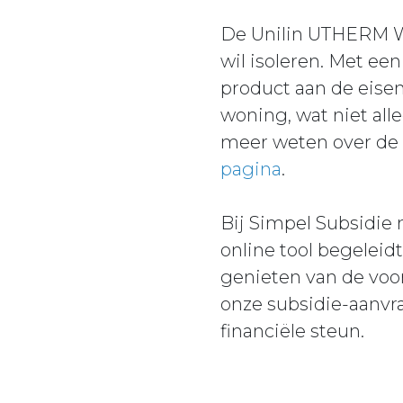
De Unilin UTHERM WA
wil isoleren. Met e
product aan de eisen
woning, wat niet all
meer weten over de 
pagina
.
Bij Simpel Subsidie
online tool begeleid
genieten van de voor
onze subsidie-aanvr
financiële steun.