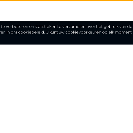
e verbeteren en statistieken te verzamelen over het gebruik van de
even in ons cookiebeleid. U kunt uw cookievoorkeuren op elk moment 
Meer
C
FAQ
St
over ons