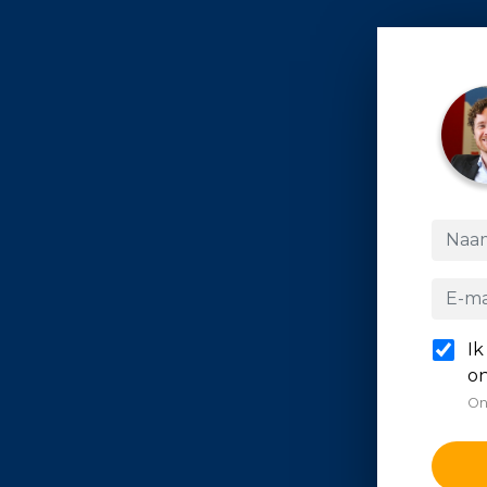
Ik
on
On