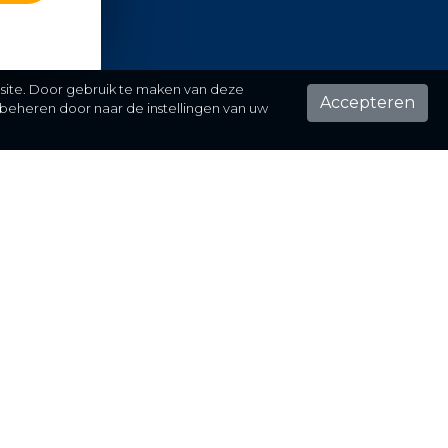
 site. Door gebruik te maken van deze
Accepteren
beheren door naar de instellingen van uw
ontact
el hier je vraag