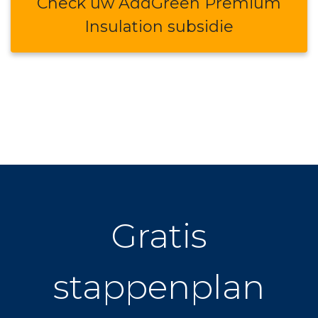
Check uw AddGreen Premium
Insulation subsidie
Gratis
stappenplan