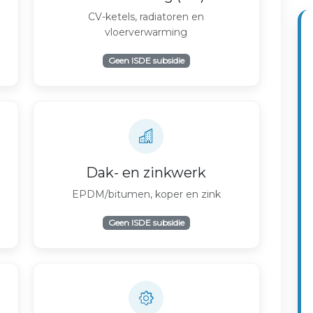
CV-ketels, radiatoren en
vloerverwarming
Geen ISDE subsidie
Dak- en zinkwerk
EPDM/bitumen, koper en zink
Geen ISDE subsidie