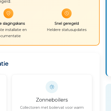
egeld.
 slagingskans
Snel geregeld
iste installatie en
Heldere statusupdates
ocumentatie
atie
Zonneboilers
Collectoren met boilervat voor warm