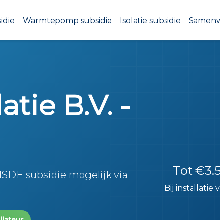
idie
Warmtepomp subsidie
Isolatie subsidie
Samen
atie B.V. -
Tot €3.
 ISDE subsidie mogelijk via
Bij installatie
llateur