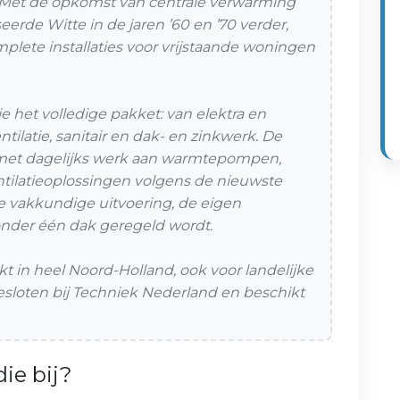
. Met de opkomst van centrale verwarming
seerde Witte in de jaren ’60 en ’70 verder,
plete installaties voor vrijstaande woningen
ie het volledige pakket: van elektra en
tilatie, sanitair en dak- en zinkwerk. De
 met dagelijks werk aan warmtepompen,
ntilatieoplossingen volgens de nieuwste
 vakkundige uitvoering, de eigen
s onder één dak geregeld wordt.
t in heel Noord-Holland, ook voor landelijke
gesloten bij Techniek Nederland en beschikt
ie bij?