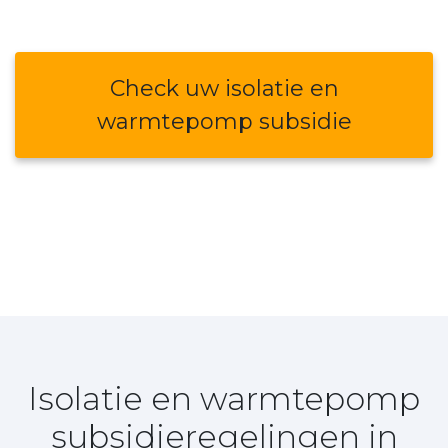
Check uw isolatie en
warmtepomp subsidie
Isolatie en warmtepomp
subsidieregelingen in