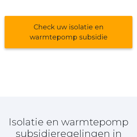
Check uw isolatie en
warmtepomp subsidie
Isolatie en warmtepomp
subsidieregelingen in