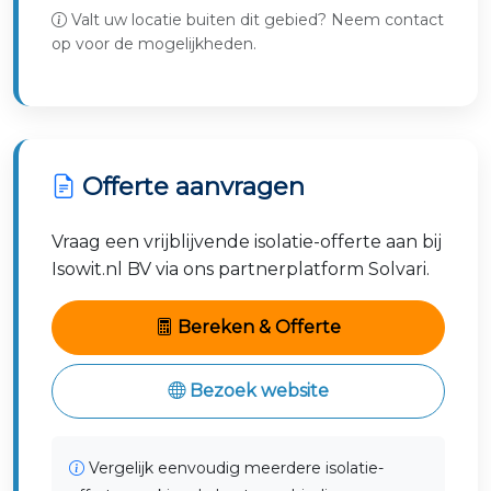
Valt uw locatie buiten dit gebied? Neem contact
Eijsden-Margraten
Meerssen
op voor de mogelijkheden.
Landgraaf
Brunssum
Roermond
Gulpen-Wittem
Beekdaelen
Offerte aanvragen
Vraag een vrijblijvende isolatie-offerte aan bij
Isowit.nl BV via ons partnerplatform Solvari.
Bereken & Offerte
Bezoek website
Vergelijk eenvoudig meerdere isolatie-