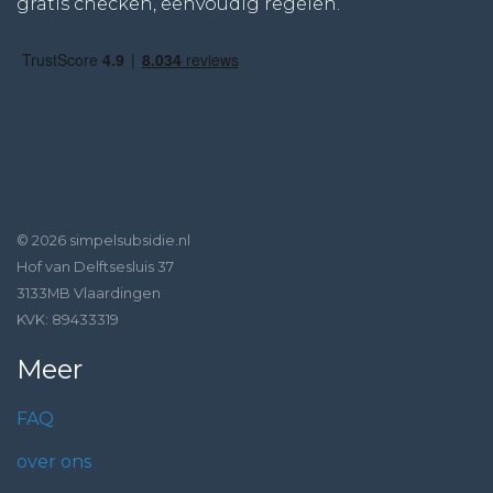
gratis checken, eenvoudig regelen.
© 2026 simpelsubsidie.nl
Hof van Delftsesluis 37
3133MB Vlaardingen
KVK: 89433319
Meer
FAQ
over ons