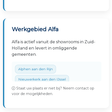
Werkgebied Alfa
Alfa is actief vanuit de showrooms in Zuid-
Holland en levert in omliggende
gemeenten.
Alphen aan den Rijn
Nieuwerkerk aan den IJssel
Staat uw plaats er niet bij? Neem contact op
Hendrik-Ido-Ambacht
Rotterdam
voor de mogelijkheden.
Capelle aan den IJssel
Ridderkerk
Dordrecht
Zwijndrecht
Papendrecht