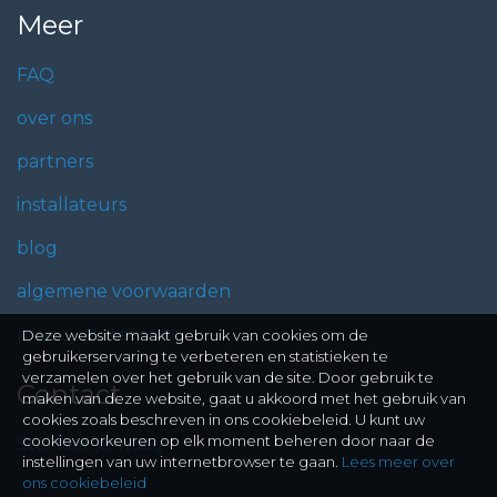
Meer
FAQ
over ons
partners
installateurs
blog
algemene voorwaarden
privacy statement
Deze website maakt gebruik van cookies om de
gebruikerservaring te verbeteren en statistieken te
verzamelen over het gebruik van de site. Door gebruik te
Contact
maken van deze website, gaat u akkoord met het gebruik van
cookies zoals beschreven in ons cookiebeleid. U kunt uw
cookievoorkeuren op elk moment beheren door naar de
Stel hier je vraag
instellingen van uw internetbrowser te gaan.
Lees meer over
ons cookiebeleid