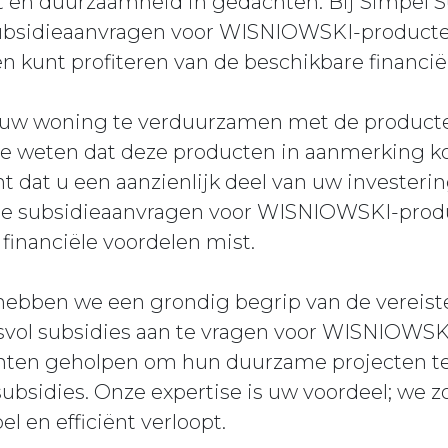
t en duurzaamheid in gedachten. Bij Simpel 
subsidieaanvragen voor WISNIOWSKI-producte
n kunt profiteren van de beschikbare financi
 uw woning te verduurzamen met de produc
te weten dat deze producten in aanmerking 
nt dat u een aanzienlijk deel van uw investeri
de subsidieaanvragen voor WISNIOWSKI-produ
financiële voordelen mist.
 hebben we een grondig begrip van de vereist
svol subsidies aan te vragen voor WISNIOWS
lanten geholpen om hun duurzame projecten te
ubsidies. Onze expertise is uw voordeel; we z
l en efficiënt verloopt.