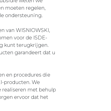
Subsidie weten we
n moeten regelen,
ële ondersteuning.
ten van WISNIOWSKI,
komen voor de ISDE-
ng kunt terugkrijgen.
cten garandeert dat u
en en procedures die
KI-producten. We
 realiseren met behulp
orgen ervoor dat het