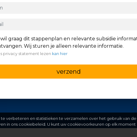
 wil graag dit stappenplan en relevante subsidie informa
tvangen. Wij sturen je alleen relevante informatie.
s privacy statement lezen
kan hier
verzend
e verbeteren en statistieken te verzamelen over het gebruik van de
even in ons cookiebeleid. U kunt uw cookievoorkeuren op elk moment 