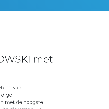
IOWSKI met
ebied van
rdige
en met de hoogste