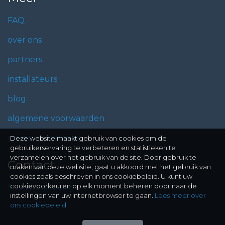
FAQ
over ons
partners
installateurs
blog
algemene voorwaarden
privacy statement
Deze website maakt gebruik van cookies om de
gebruikerservaring te verbeteren en statistieken te
verzamelen over het gebruik van de site. Door gebruik te
Contact
maken van deze website, gaat u akkoord met het gebruik van
cookies zoals beschreven in ons cookiebeleid. U kunt uw
cookievoorkeuren op elk moment beheren door naar de
Stel hier je vraag
instellingen van uw internetbrowser te gaan.
Lees meer over
ons cookiebeleid