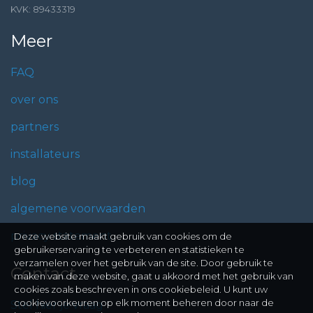
KVK: 89433319
Meer
FAQ
over ons
partners
installateurs
blog
algemene voorwaarden
privacy statement
Deze website maakt gebruik van cookies om de
gebruikerservaring te verbeteren en statistieken te
verzamelen over het gebruik van de site. Door gebruik te
Contact
maken van deze website, gaat u akkoord met het gebruik van
cookies zoals beschreven in ons cookiebeleid. U kunt uw
cookievoorkeuren op elk moment beheren door naar de
Stel hier je vraag