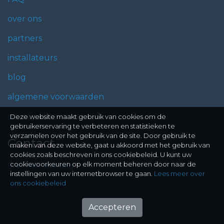
over ons
partners
installateurs
blog
algemene voorwaarden
privacy statement
Deze website maakt gebruik van cookies om de
gebruikerservaring te verbeteren en statistieken te
verzamelen over het gebruik van de site. Door gebruik te
Contact
maken van deze website, gaat u akkoord met het gebruik van
cookies zoals beschreven in ons cookiebeleid. U kunt uw
cookievoorkeuren op elk moment beheren door naar de
Stel hier je vraag
instellingen van uw internetbrowser te gaan.
Lees meer over
ons cookiebeleid
Accepteren