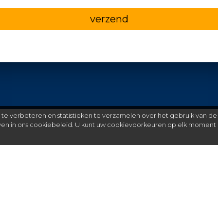
verzend
e verbeteren en statistieken te verzamelen over het gebruik van de
even in ons cookiebeleid. U kunt uw cookievoorkeuren op elk moment 
Meer
C