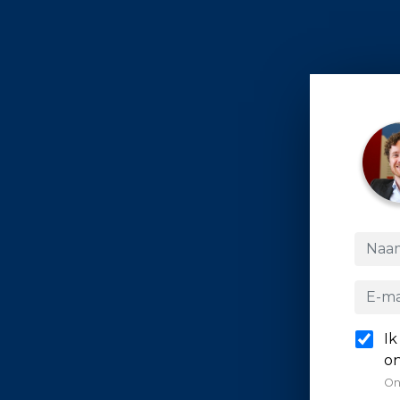
Ik
on
On