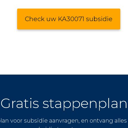
Check uw KA30071 subsidie
Gratis stappenplan
lan voor subsidie aanvragen, en ontvang alle