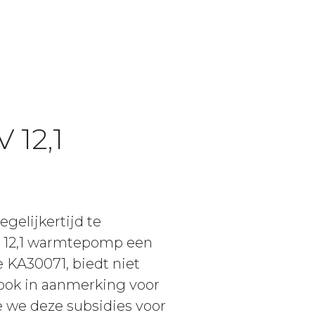
 12,1
gelijkertijd te
SV 12,1 warmtepomp een
KA30071, biedt niet
 ook in aanmerking voor
e we deze subsidies voor