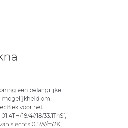
Okna
oning een belangrijke
de mogelijkheid om
cifiek voor het
1 4TH/18/4//18/33.1ThSi,
van slechts 0,5W/m2K,