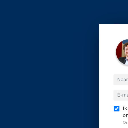
Ik
on
On