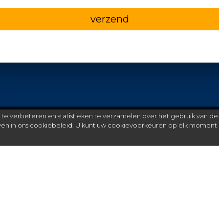
verzend
e verbeteren en statistieken te verzamelen over het gebruik van de
even in ons cookiebeleid. U kunt uw cookievoorkeuren op elk moment 
Meer
C