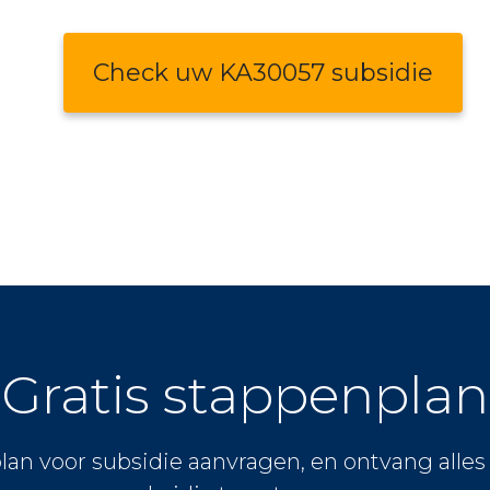
Check uw KA30057 subsidie
Gratis stappenplan
lan voor subsidie aanvragen, en ontvang alle