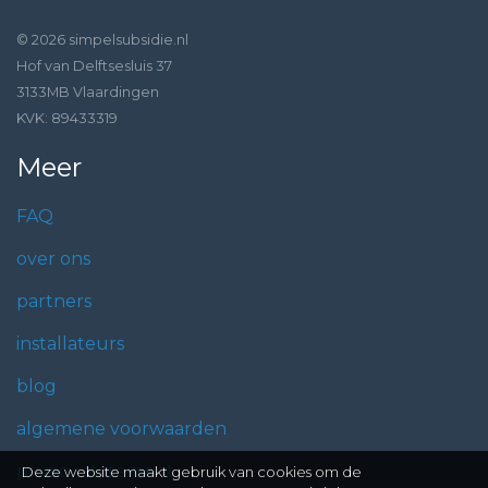
© 2026 simpelsubsidie.nl
Hof van Delftsesluis 37
3133MB Vlaardingen
KVK: 89433319
Meer
FAQ
over ons
partners
installateurs
blog
algemene voorwaarden
privacy statement
Deze website maakt gebruik van cookies om de