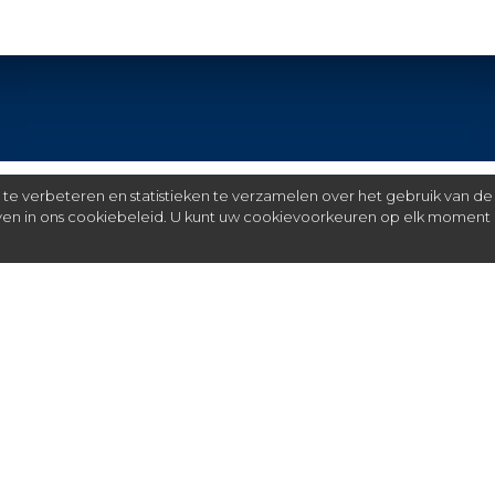
e verbeteren en statistieken te verzamelen over het gebruik van de
even in ons cookiebeleid. U kunt uw cookievoorkeuren op elk moment 
Meer
C
FAQ
St
over ons
partners