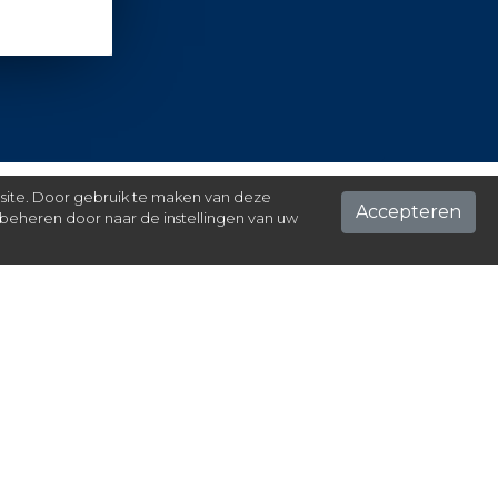
 site. Door gebruik te maken van deze
Accepteren
beheren door naar de instellingen van uw
ontact
el hier je vraag