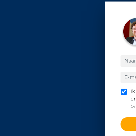
Ik
on
On