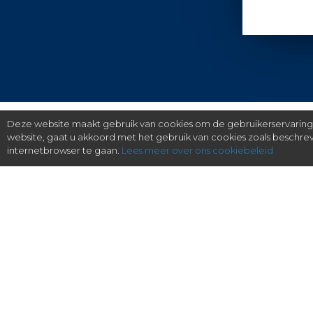
Deze website maakt gebruik van cookies om de gebruikerservaring t
website, gaat u akkoord met het gebruik van cookies zoals beschr
internetbrowser te gaan.
Lees meer over ons cookiebeleid
gratis checken, eenvoudig regelen.