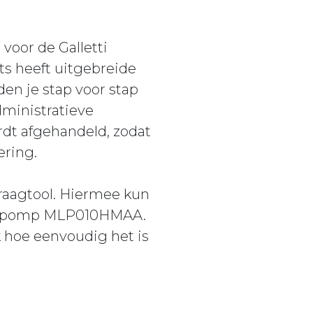
voor de Galletti
 heeft uitgebreide
en je stap voor stap
dministratieve
rdt afgehandeld, zodat
ering.
raagtool. Hiermee kun
rmtepomp MLP010HMAA.
k hoe eenvoudig het is