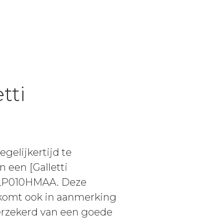
tti
gelijkertijd te
 een [Galletti
 MLP010HMAA. Deze
 komt ook in aanmerking
erzekerd van een goede