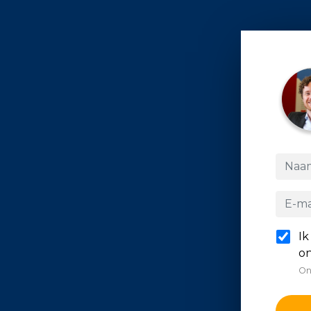
Ik
on
On