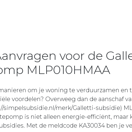
anvragen voor de Galle
omp MLP010HMAA
 manieren om je woning te verduurzamen en te
ciële voordelen? Overweeg dan de aanschaf van
/simpelsubsidie.nl/merk/Galletti-subsidie)
pomp is niet alleen energie-efficiënt, maar
 subsidies. Met de meldcode KA30034 ben je v