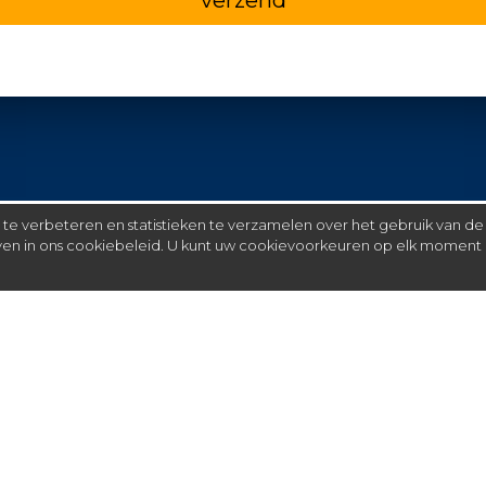
e verbeteren en statistieken te verzamelen over het gebruik van de
even in ons cookiebeleid. U kunt uw cookievoorkeuren op elk moment 
Meer
C
FAQ
St