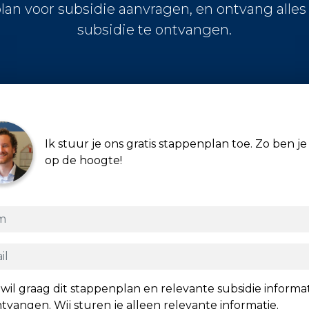
lan voor subsidie aanvragen, en ontvang alle
subsidie te ontvangen.
Ik stuur je ons gratis stappenplan toe. Zo ben je 
op de hoogte!
 wil graag dit stappenplan en relevante subsidie informa
tvangen. Wij sturen je alleen relevante informatie.