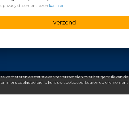
s privacy statement lezen
kan hier
verzend
e verbeteren en statistieken te verzamelen over het gebruik van de
even in ons cookiebeleid. U kunt uw cookievoorkeuren op elk moment 