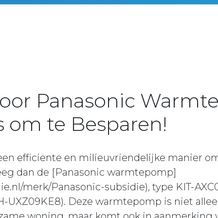
voor Panasonic Warm
 om te Besparen!
een efficiënte en milieuvriendelijke manier o
eg dan de [Panasonic warmtepomp]
idie.nl/merk/Panasonic-subsidie), type KIT-A
UXZ09KE8). Deze warmtepomp is niet allee
zame woning, maar komt ook in aanmerking v