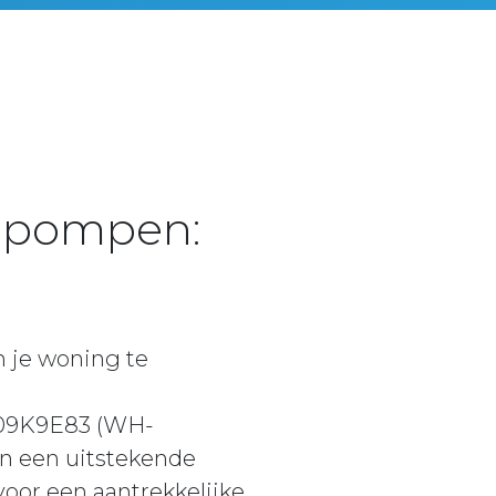
tepompen:
m je woning te
XC09K9E83 (WH-
n een uitstekende
oor een aantrekkelijke