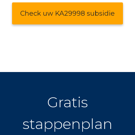
Check uw KA29998 subsidie
Gratis
stappenplan