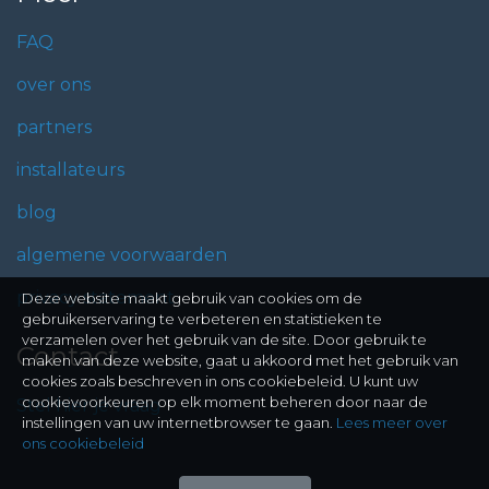
FAQ
over ons
partners
installateurs
blog
algemene voorwaarden
privacy statement
Deze website maakt gebruik van cookies om de
gebruikerservaring te verbeteren en statistieken te
verzamelen over het gebruik van de site. Door gebruik te
Contact
maken van deze website, gaat u akkoord met het gebruik van
cookies zoals beschreven in ons cookiebeleid. U kunt uw
cookievoorkeuren op elk moment beheren door naar de
Stel hier je vraag
instellingen van uw internetbrowser te gaan.
Lees meer over
ons cookiebeleid