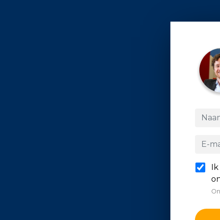
Ik
on
On