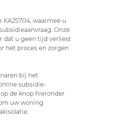
ode KA25704, waarmee u
 subsidieaanvraag. Onze
 dat u geen tijd verliest
or het proces en zorgen
naren bij het
nline subsidie-
 op de knop hieronder
n om uw woning
kisolatie.