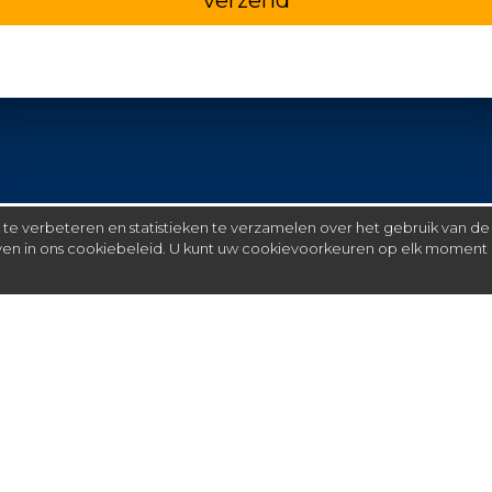
e verbeteren en statistieken te verzamelen over het gebruik van de
even in ons cookiebeleid. U kunt uw cookievoorkeuren op elk moment 
Meer
C
FAQ
St