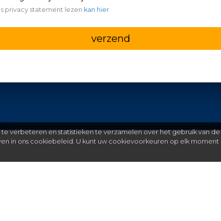
s privacy statement lezen
kan hier
verzend
e verbeteren en statistieken te verzamelen over het gebruik van de
even in ons cookiebeleid. U kunt uw cookievoorkeuren op elk moment 