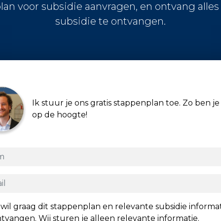
lan voor subsidie aanvragen, en ontvang alle
subsidie te ontvangen.
Ik stuur je ons gratis stappenplan toe. Zo ben je 
op de hoogte!
 wil graag dit stappenplan en relevante subsidie informa
tvangen. Wij sturen je alleen relevante informatie.