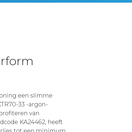
erform
woning een slimme
 XTR70-33 -argon-
profiteren van
ldcode KA24462, heeft
erlies tot een minimum