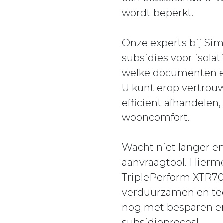
wordt beperkt.
Onze experts bij Si
subsidies voor isola
welke documenten en
U kunt erop vertrouw
efficiënt afhandelen
wooncomfort.
Wacht niet langer en
aanvraagtool. Hierm
TriplePerform XTR70-
verduurzamen en tege
nog met besparen en
subsidieproces!