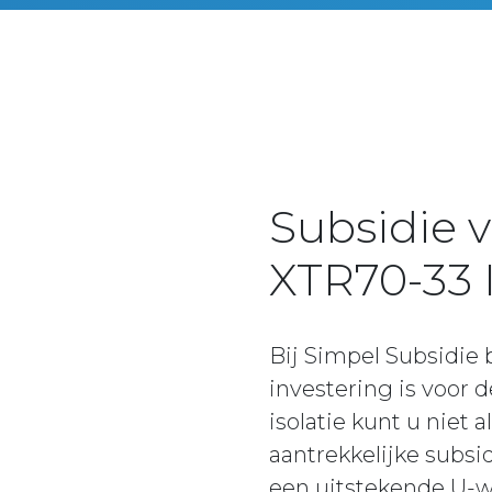
Subsidie 
XTR70-33 I
Bij Simpel Subsidie
investering is voor
isolatie kunt u niet
aantrekkelijke subs
een uitstekende U-w