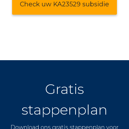
Check uw KA23529 subsidie
Gratis
stappenplan
Download ons gratis stappenplan voor