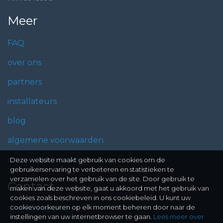
Meer
FAQ
over ons
partners
installateurs
blog
algemene voorwaarden
privacy statement
Deze website maakt gebruik van cookies om de
gebruikerservaring te verbeteren en statistieken te
verzamelen over het gebruik van de site. Door gebruik te
Contact
maken van deze website, gaat u akkoord met het gebruik van
cookies zoals beschreven in ons cookiebeleid. U kunt uw
cookievoorkeuren op elk moment beheren door naar de
Stel hier je vraag
instellingen van uw internetbrowser te gaan.
Lees meer over