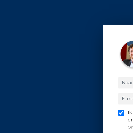
Ik
on
On