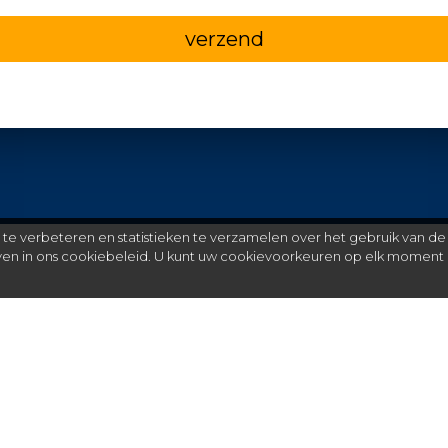
verzend
e verbeteren en statistieken te verzamelen over het gebruik van de
even in ons cookiebeleid. U kunt uw cookievoorkeuren op elk moment 
Meer
C