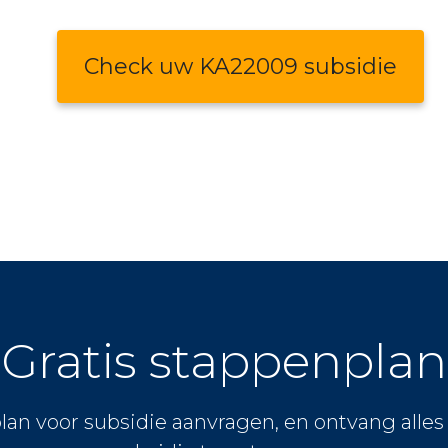
Check uw KA22009 subsidie
Gratis stappenplan
lan voor subsidie aanvragen, en ontvang alle