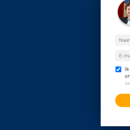
Ik
on
On