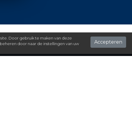
 site. Door gebruik te maken van deze
Accepteren
beheren door naar de instellingen van uw
ontact
el hier je vraag