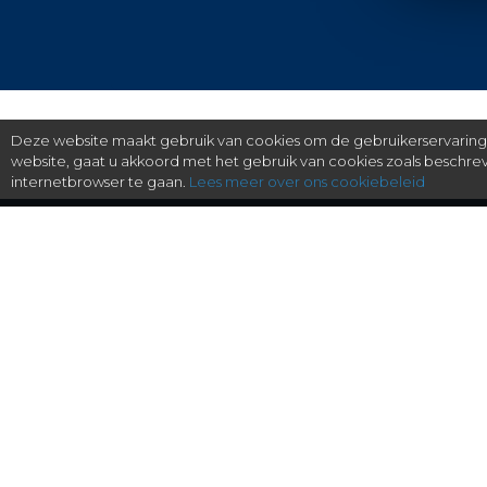
Deze website maakt gebruik van cookies om de gebruikerservaring t
website, gaat u akkoord met het gebruik van cookies zoals beschr
internetbrowser te gaan.
Lees meer over ons cookiebeleid
gratis checken, eenvoudig regelen.