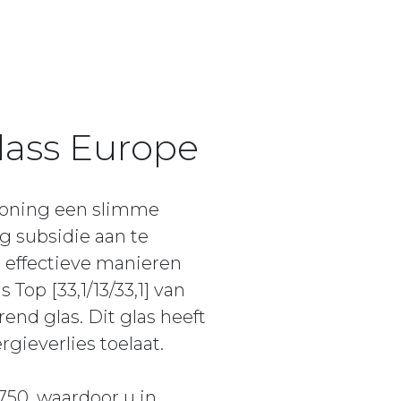
lass Europe
woning een slimme
g subsidie aan te
 effectieve manieren
Top [33,1/13/33,1] van
end glas. Dit glas heeft
gieverlies toelaat.
50, waardoor u in