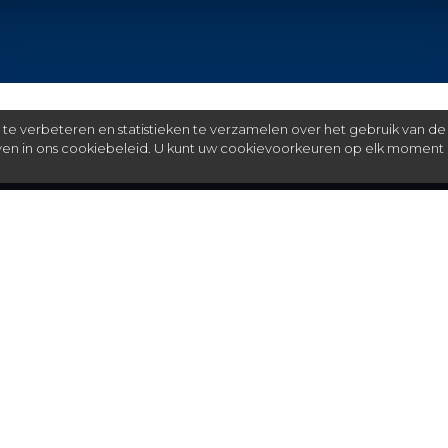
e verbeteren en statistieken te verzamelen over het gebruik van de
even in ons cookiebeleid. U kunt uw cookievoorkeuren op elk moment 
Meer
C
FAQ
St
over ons
partners
installateurs
blog
algemene voorwaarden