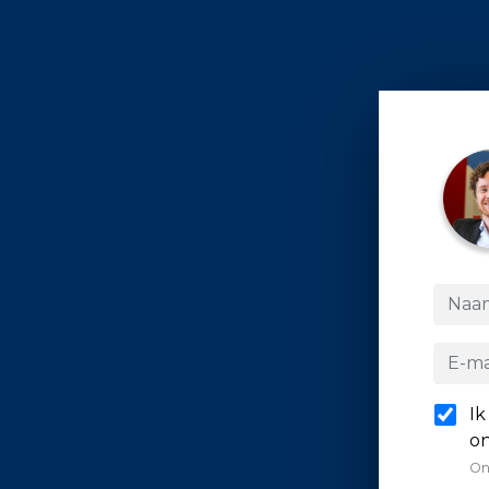
Ik
on
On