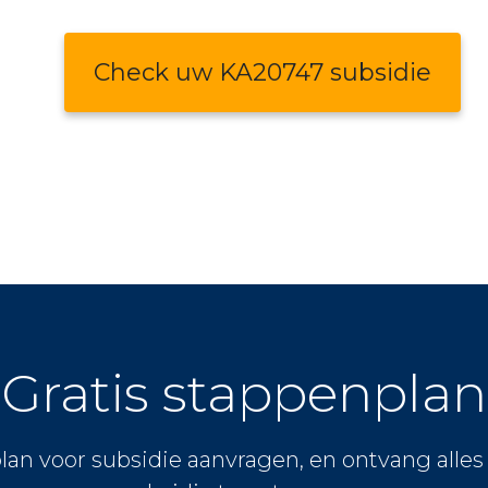
Check uw KA20747 subsidie
Gratis stappenplan
lan voor subsidie aanvragen, en ontvang alle