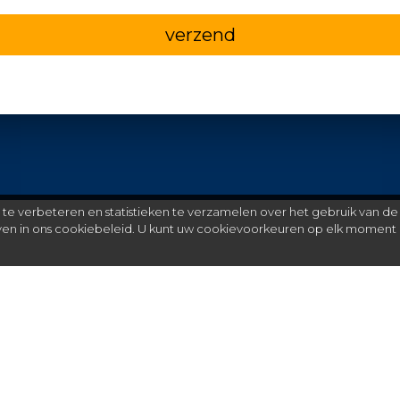
verzend
e verbeteren en statistieken te verzamelen over het gebruik van de
even in ons cookiebeleid. U kunt uw cookievoorkeuren op elk moment 
Meer
C